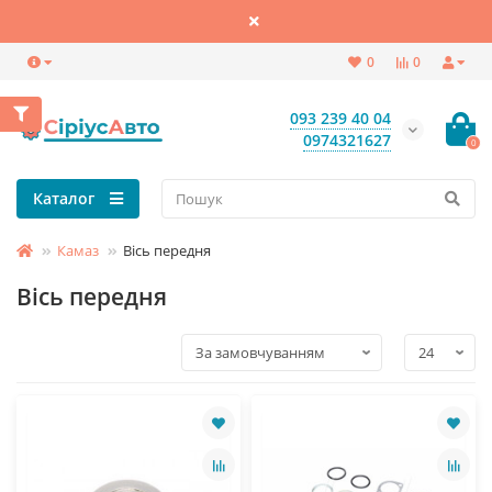
0
0
093 239 40 04
0974321627
0
Каталог
Камаз
Вісь передня
Вісь передня