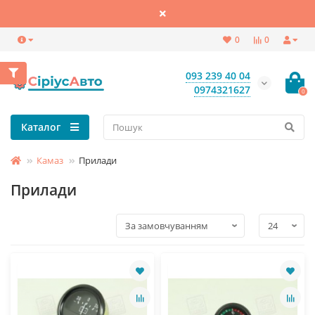
0
0
093 239 40 04
0974321627
0
Каталог
Камаз
Прилади
Прилади