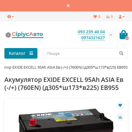
0
0
093 239 40 04
0974321627
0
Каталог
лятор EXIDE EXCELL 95Ah ASIA Ев (-/+) (760EN) (д305*ш173*в225) EB955
Акумулятор EXIDE EXCELL 95Ah ASIA Ев
(-/+) (760EN) (д305*ш173*в225) EB955