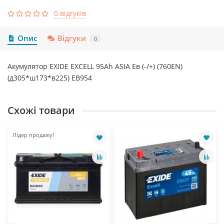
0 відгуків
Опис
Відгуки
0
Акумулятор EXIDE EXCELL 95Ah ASIA Ев (-/+) (760EN)
(д305*ш173*в225) EB954
Схожі товари
Лідер продажу!