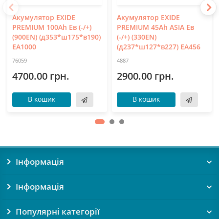
Акумулятор EXIDE
Акумулятор EXIDE
PREMIUM 100Ah Ев (-/+)
PREMIUM 45Ah ASIA Ев
(900EN) (д353*ш175*в190)
(-/+) (330EN)
EA1000
(д237*ш127*в227) EA456
76059
4887
4700.00 грн.
2900.00 грн.
В кошик
В кошик
Інформація
Інформація
Популярні категорії