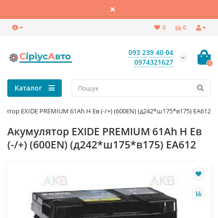
0
0
093 239 40 04
0974321627
0
Каталог
лятор EXIDE PREMIUM 61Ah Н Ев (-/+) (600EN) (д242*ш175*в175) EA612
Акумулятор EXIDE PREMIUM 61Ah Н Ев
(-/+) (600EN) (д242*ш175*в175) EA612