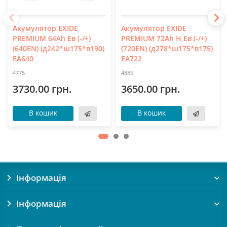
Акумулятор EXIDE
Акумулятор EXIDE
PREMIUM 64Ah Ев (-/+)
PREMIUM 72Ah Н Ев (-/+)
(640EN) (д242*ш175*в190)
(720EN) (д278*ш175*в175)
EA640
EA722
4775
4885
3730.00 грн.
3650.00 грн.
В кошик
В кошик
Інформація
Інформація