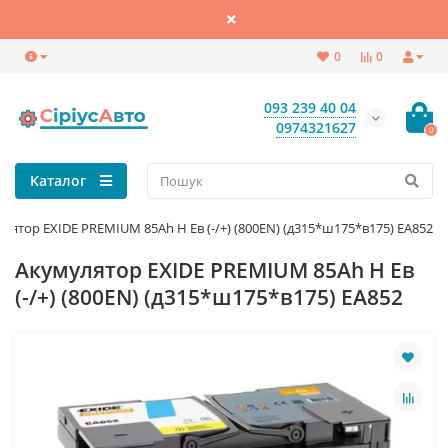
0
0
093 239 40 04
0974321627
0
Каталог
лятор EXIDE PREMIUM 85Ah Н Ев (-/+) (800EN) (д315*ш175*в175) EA852
Акумулятор EXIDE PREMIUM 85Ah Н Ев
(-/+) (800EN) (д315*ш175*в175) EA852