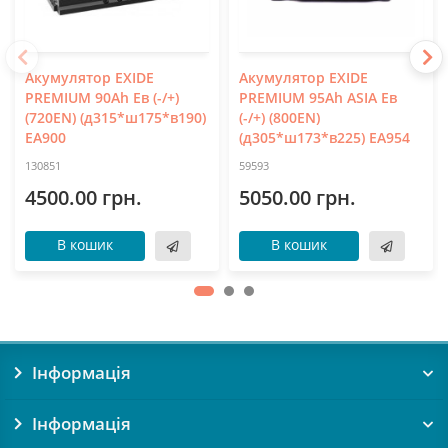
Акумулятор EXIDE
Акумулятор EXIDE
PREMIUM 90Ah Ев (-/+)
PREMIUM 95Ah ASIA Ев
(720EN) (д315*ш175*в190)
(-/+) (800EN)
EA900
(д305*ш173*в225) EA954
130851
59593
4500.00 грн.
5050.00 грн.
В кошик
В кошик
Інформація
Інформація