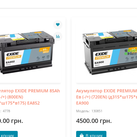
лятор EXIDE PREMIUM 85Ah
Акумулятор EXIDE PREMIUM
-/+) (800EN)
Ев (-/+) (720EN) (д315*ш175*
*ш175*в175) EA852
EA900
4778
130851
.00 грн.
4500.00 грн.
 кошик
В кошик