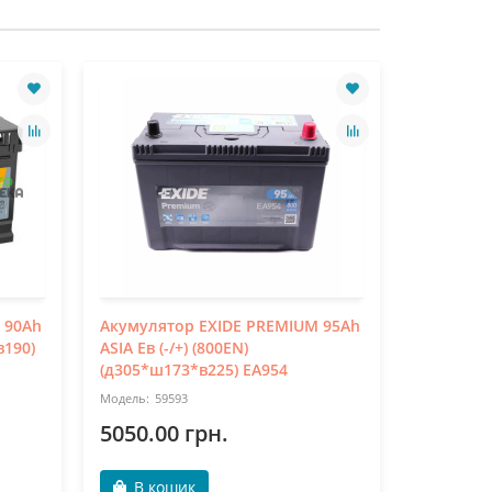
 90Ah
Акумулятор EXIDE PREMIUM 95Ah
Акумулят
в190)
ASIA Ев (-/+) (800EN)
190Ah біч
(д305*ш173*в225) EA954
(д513*ш2
59593
76
5050.00 грн.
8700.0
В кошик
В ко