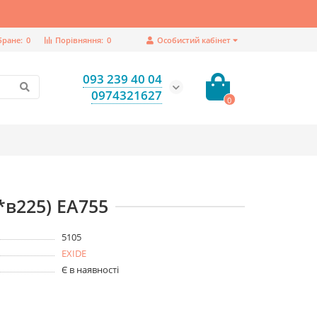
бране:
0
Порівняння:
0
Особистий кабінет
093 239 40 04
0974321627
0
*в225) EA755
5105
EXIDE
Є в наявності