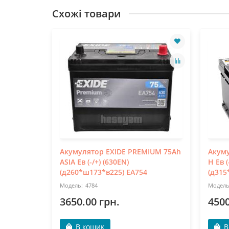
Схожі товари
Акумулятор EXIDE PREMIUM 75Ah
Акуму
ASIA Ев (-/+) (630EN)
Н Ев (
(д260*ш173*в225) EA754
(д315
4784
3650.00 грн.
4500
В кошик
В