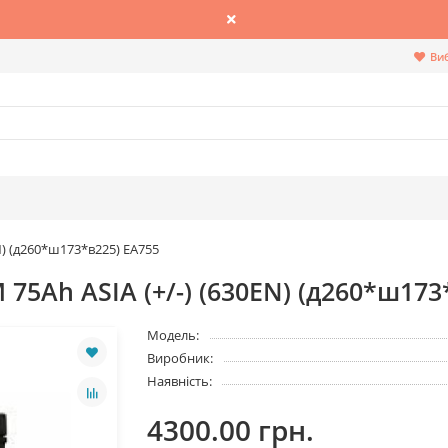
Ви
N) (д260*ш173*в225) EA755
75Ah ASIA (+/-) (630EN) (д260*ш173
Модель:
Виробник:
Наявність:
4300.00 грн.