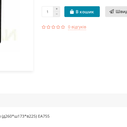
Швид
В кошик
0 відгуків
) (д260*ш173*в225) EA755